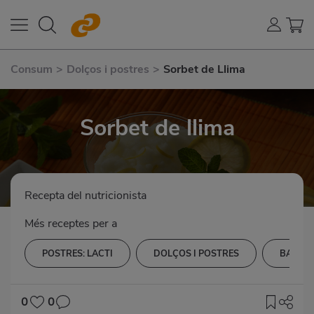
Consum
>
Dolços i postres
>
Sorbet de Llima
Sorbet de llima
Recepta del nutricionista
Més receptes per a
POSTRES: LACTI
DOLÇOS I POSTRES
BAIXA 
0
0