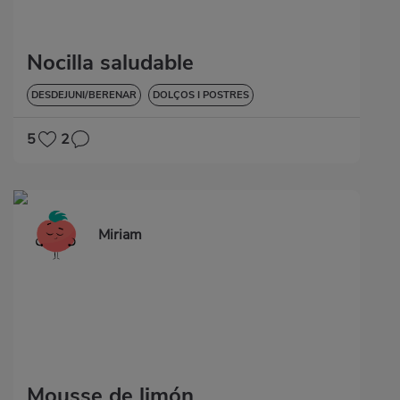
Nocilla saludable
DESDEJUNI/BERENAR
DOLÇOS I POSTRES
VORE-HO TOT
SENSE GLUTEN
5
2
Miriam
Mousse de limón