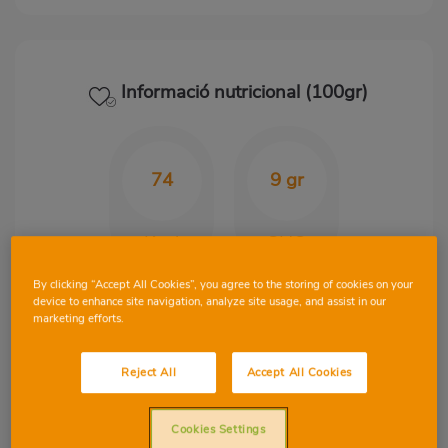
Informació nutricional (100gr)
74
9 gr
Kcal
CHO
By clicking “Accept All Cookies”, you agree to the storing of cookies on your
device to enhance site navigation, analyze site usage, and assist in our
6.20
0.53
marketing efforts.
gr
gr
Reject All
Accept All Cookies
Proteïnes
Greix
Cookies Settings