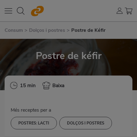
Consum
>
Dolços i postres
>
Postre de Kéfir
Postre de kéfir
15 min
Baixa
Més receptes per a
POSTRES: LACTI
DOLÇOS I POSTRES