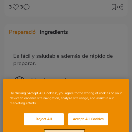
3
3
Preparació
Ingredients
Es fácil y saludable además de rápido de
preparar.
Mezclar ingredientes
Ponemos en un recipiente en la
By clicking “Accept All Cookies”, you agree to the storing of cookies on your
base unas galletas o bizcochos
device to enhance site navigation, analyze site usage, and assist in our
que empape y que nos guste.
marketing efforts.
Añadimos medio bote de kéfir.
Trocitos de chocolate negro,
Reject All
Accept All Cookies
unas cucharaditas pequeñas