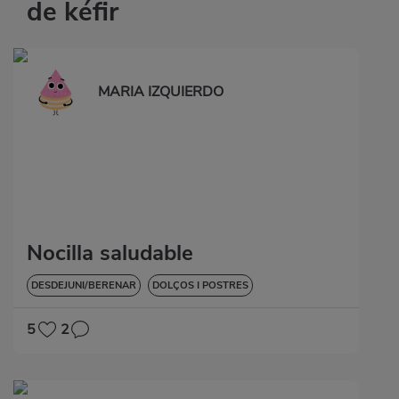
de kéfir
MARIA IZQUIERDO
Nocilla saludable
DESDEJUNI/BERENAR
DOLÇOS I POSTRES
VORE-HO TOT
SENSE GLUTEN
5
2