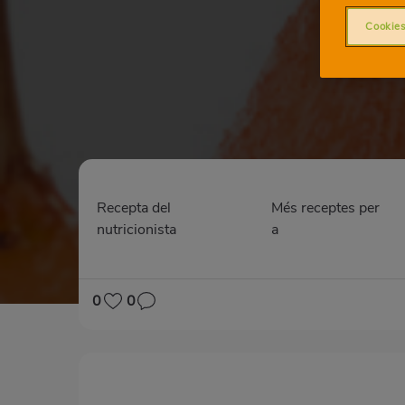
Cookies
Recepta del
Més receptes per
nutricionista
a
0
0