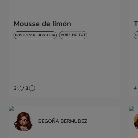
Mousse de limón
T
VORE-HO TOT
POSTRES: REBOSTERIA
P
DOLÇOS I POSTRES
D
3
3
4
BEGOÑA BERMUDEZ