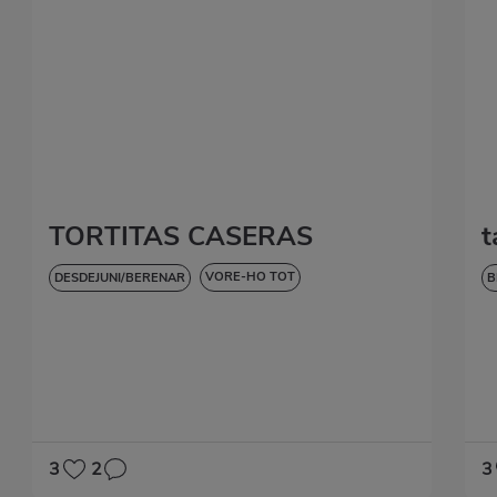
TORTITAS CASERAS
t
VORE-HO TOT
DESDEJUNI/BERENAR
B
DOLÇOS I POSTRES
3
2
3