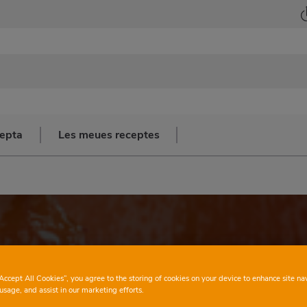
cepta
Les meues receptes
“Accept All Cookies”, you agree to the storing of cookies on your device to enhance site na
usage, and assist in our marketing efforts.