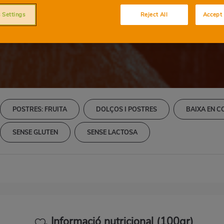
Peres amb vi i mel
 Settings
Reject All
Accept 
POSTRES: FRUITA
DOLÇOS I POSTRES
BAIXA EN C
SENSE GLUTEN
SENSE LACTOSA
Informació nutricional (100gr)