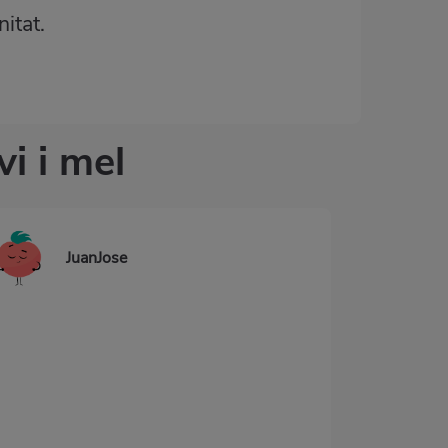
itat.
i i mel
JuanJose