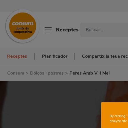
Receptes
Receptes
Planificador
Compartix la teua re
Consum
>
Dolços i postres
>
Peres Amb Vi I Mel
By clicking 
analyze site 