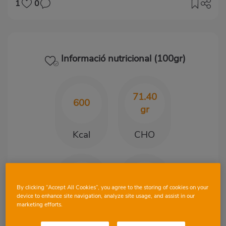
1
0
Informació nutricional (100gr)
71.40
600
gr
Kcal
CHO
13.70
28.40
gr
gr
By clicking “Accept All Cookies”, you agree to the storing of cookies on your
device to enhance site navigation, analyze site usage, and assist in our
marketing efforts.
Proteïnes
Greix