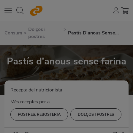
Dolços i
>
Consum
>
Pastís D'anous Sense
postres
Farina
Pastís d'anous sense farina
Recepta del nutricionista
Més receptes per a
POSTRES: REBOSTERIA
DOLÇOS I POSTRES