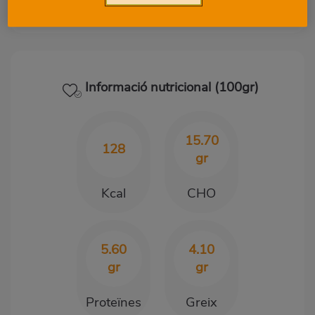
0
0
Informació nutricional (100gr)
15.70
128
gr
Kcal
CHO
5.60
4.10
gr
gr
Proteïnes
Greix