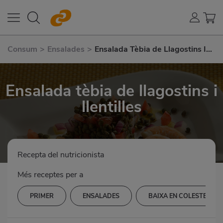
Consum
>
Ensalades
>
Ensalada Tèbia de Llagostins I
Llentilles
Ensalada tèbia de llagostins i
llentilles
Recepta del nutricionista
Més receptes per a
PRIMER
ENSALADES
BAIXA EN COLESTEROL