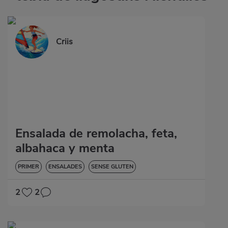
Criis
Ensalada de remolacha, feta,
albahaca y menta
PRIMER
ENSALADES
SENSE GLUTEN
2
2