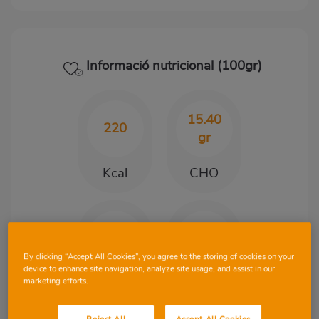
Informació nutricional (100gr)
15.40
220
gr
Kcal
CHO
12.50
11.20
gr
gr
By clicking “Accept All Cookies”, you agree to the storing of cookies on your
device to enhance site navigation, analyze site usage, and assist in our
Proteïnes
Greix
marketing efforts.
Reject All
Accept All Cookies