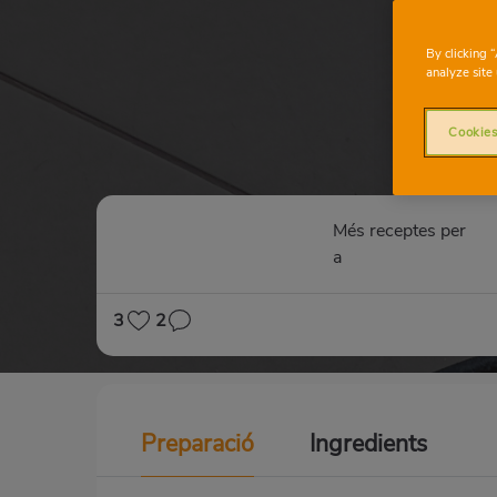
By clicking 
analyze site 
Cookies
Més receptes per
a
3
2
Preparació
Ingredients