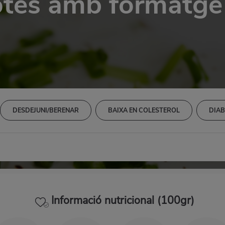
otes amb formatge 
DESDEJUNI/BERENAR
BAIXA EN COLESTEROL
DIAB
Informació nutricional (100gr)