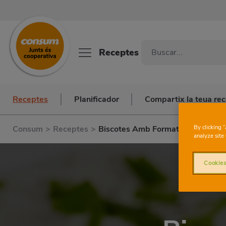
Receptes
Receptes
Planificador
Compartix la teua re
By clicking 
Consum
>
Receptes
>
Biscotes Amb Formatge Fresc
analyze site 
Cookies