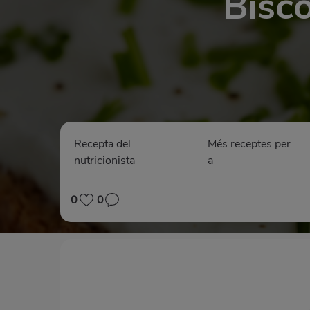
Bisc
Recepta del
Més receptes per
nutricionista
a
0
0