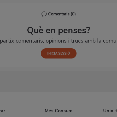
Comentaris
(0)
Què en penses?
artix comentaris, opinions i trucs amb la comun
ar
Més Consum
Unix-