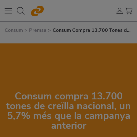
Consum
>
Premsa
>
Consum Compra 13.700 Tones de
Creïlla Nacional, un 5,7% Més Que
La Campanya Anterior
Consum compra 13.700
tones de creïlla nacional, un
5,7% més que la campanya
anterior