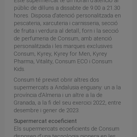
Este supermercat té un horari d’atenció al
públic de dilluns a dissabte de 9.00 a 21.30
hores. Disposa d’atenció personalitzada en
pescateria, xarcuteria i carnisseria, secció
de fruita i verdura al detall, forn i la secció
de perfumeria de Consum, amb atenció
personalitzada i les marques exclusives
Consum, Kyrey, Kyrey for Men, Kyrey
Pharma, Vitality, Consum ECO i Consum
Kids.
Consum té previst obrir altres dos
supermercats a Andalusia enguany: un a la
província d’Almeria i un altre a la de
Granada, a la fi del seu exercici 2022, entre
desembre i gener de 2023.
Supermercat ecoeficient
Els supermercats ecoeficients de Consum
disposen d’una tecnologia pionera en les