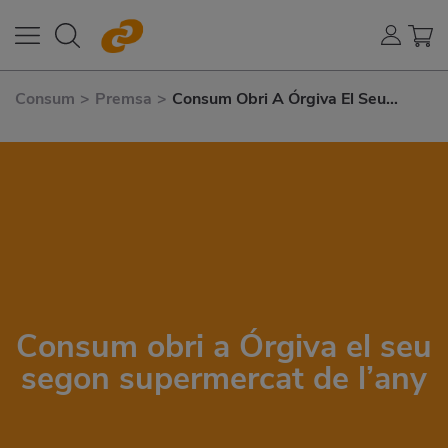
Consum
>
Premsa
>
Consum Obri A Órgiva El Seu
Segon Supermercat de L’any
Consum obri a Órgiva el seu
segon supermercat de l’any