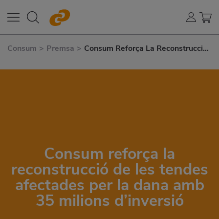
Consum
>
Premsa
>
Consum Reforça La Reconstrucció
de Les Tendes Afectades Per La
Dana Amb 35 Milions D’inversió
Consum reforça la
reconstrucció de les tendes
afectades per la dana amb
35 milions d’inversió