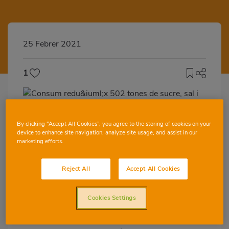
25 Febrer 2021
1
By clicking “Accept All Cookies”, you agree to the storing of cookies on your
La Cooperativa complix el seu compromís
device to enhance site navigation, analyze site usage, and assist in our
amb l’Estratègia NAOS i ha reformulat
marketing efforts.
aliments i begudes de marca pròpia per
reduir estos tres components de manera
Reject All
Accept All Cookies
significativa
Cookies Settings
Consum ha reduït 502 tones en total de
sucre, sal i greixos saturats en els