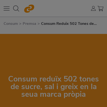
Consum
>
Premsa
>
Consum Reduïx 502 Tones de
Sucre, Sal I Greix En La Seua Marca
Pròpia
Consum reduïx 502 tones
de sucre, sal i greix en la
seua marca pròpia