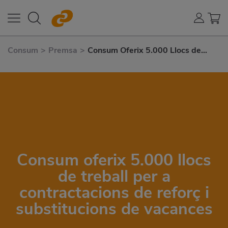
Consum
>
Premsa
>
Consum Oferix 5.000 Llocs de
Treball Per A Contractacions de
Reforç I Substitucions de Vacances
Consum oferix 5.000 llocs
de treball per a
contractacions de reforç i
substitucions de vacances