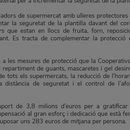
erial per a incrementar la seguretat de la planti
adors de supermercat amb ulleres protectores o 
ar la seguretat de la plantilla davant del cor
ors que estan en llocs de fruita, forn, reposic
ant. Es tracta de complementar la protecció e
n a les mesures de protecció que la Cooperativa
 el repartiment de guants, mascaretes i gel desin
de tots els supermercats, la reducció de l’horari
a distància de seguretat i el control de l’a
rt de 3,8 milions d’euros per a gratificar e
nsació al gran esforç i dedicació que està fent 
suposar uns 283 euros de mitjana per persona.