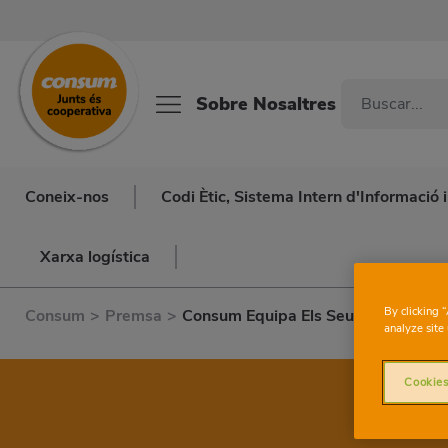
Sobre Nosaltres
Coneix-nos
Codi Ètic, Sistema Intern d'Informació
Xarxa logística
By clicking 
Consum
>
Premsa
>
Consum Equipa Els Seus Treballado
analyze site 
Cookies