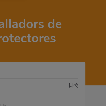
alladors de
rotectores