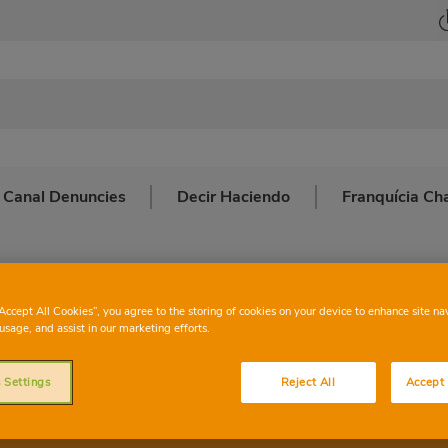
 i Canal Denuncies
Decir Haciendo
Franquícia Ch
“Accept All Cookies”, you agree to the storing of cookies on your device to enhance site na
rs de Supermercats Amb Ulleres Protectores
usage, and assist in our marketing efforts.
 Settings
Reject All
Accept 