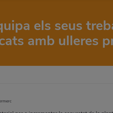
ipa els seus treb
ats amb ulleres p