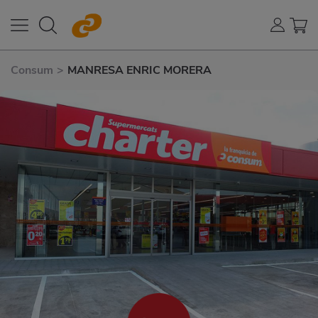
Consum
>
MANRESA ENRIC MORERA