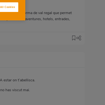
All Cookies
o! Un codi en forma de val regal que permet
sca: spa bellesa, aventures, hotels, entrades,
A estar on t’abellisca.
 no has viscut mai.