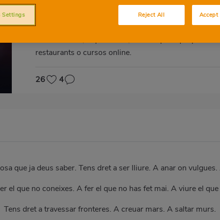
998 restants
 Settings
Reject All
Accept 
Disfruta d’un descompte de 5 € en productes Atrápal
bescanviar-lo, a qui el reba, triant l’opció que preferi
restaurants o cursos online.
26
4
sa que ja deus saber. Tens dret a ser lliure. A anar on vulgues. 
er el que no coneixes. A fer el que no has fet mai. A viure el que
Tens dret a travessar fronteres. A creuar mars. A saltar murs.