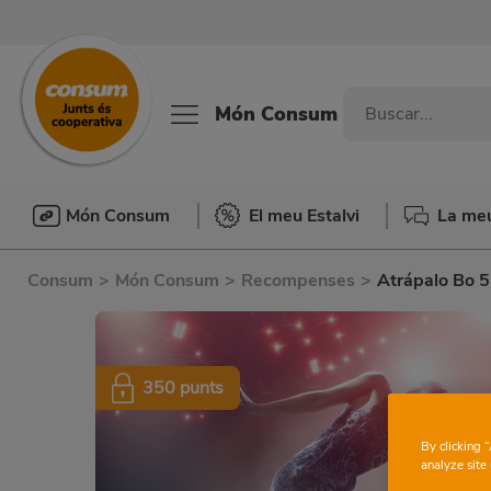
Món Consum
Món Consum
El meu Estalvi
La me
Consum
>
Món Consum
>
Recompenses
>
Atrápalo Bo 5
350 punts
By clicking 
analyze site 