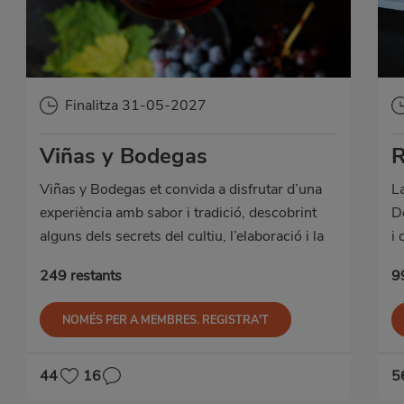
Finalitza 31-05-2027
Viñas y Bodegas
R
Viñas y Bodegas et convida a disfrutar d’una
La
experiència amb sabor i tradició, descobrint
De
alguns dels secrets del cultiu, l’elaboració i la
i
producció de les nostres millors
R
249 restants
9
denominacions d’origen.
NOMÉS PER A MEMBRES. REGISTRA'T
44
16
5