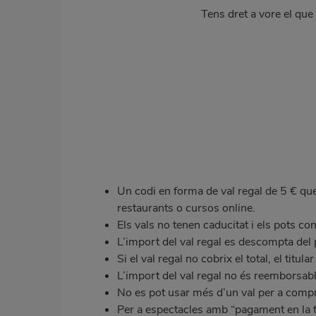
Tens dret a vore el que
Un codi en forma de val regal de 5 € que 
restaurants o cursos online.
Els vals no tenen caducitat i els pots c
L’import del val regal es descompta del pr
Si el val regal no cobrix el total, el titu
L’import del val regal no és reemborsabl
No es pot usar més d’un val per a comp
Per a espectacles amb “pagament en la taq