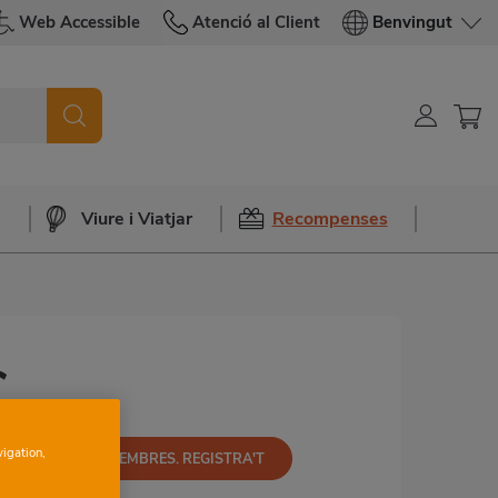
Web Accessible
Atenció al Client
Benvingut
a
Viure i Viatjar
Recompenses
€
vigation,
NOMÉS PER A MEMBRES. REGISTRA'T