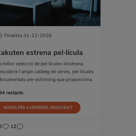
Finalitza 31-12-2026
akuten estrena pel·lícula
 millor selecció de pel·lícules d’estrena.
scobrix l’ampli catàleg de sèries, pel·lícules
 documentals per estríming que proporciona
akuten.
94 restants
NOMÉS PER A MEMBRES. REGISTRA'T
6
12