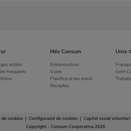
ar
Més Consum
Unix-
ges estalvi
Entrenosotros
Franquí
es freqüents
Guies
Gent 
Online
Planifica el teu menú
Treball
Receptes
a de cookies
|
Configuració de cookies
|
Capital social voluntari
Copyright - Consum Cooperativa 2026