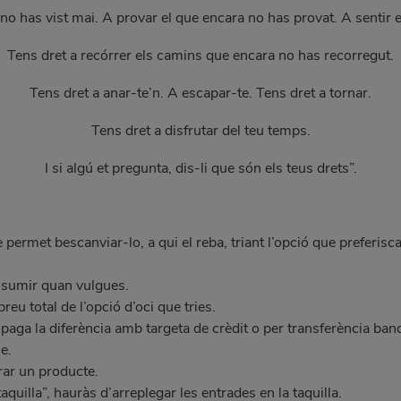
 no has vist mai. A provar el que encara no has provat. A sentir e
Tens dret a recórrer els camins que encara no has recorregut.
Tens dret a anar-te’n. A escapar-te. Tens dret a tornar.
Tens dret a disfrutar del teu temps.
I si algú et pregunta, dis-li que són els teus drets”.
permet bescanviar-lo, a qui el reba, triant l’opció que preferisca
onsumir quan vulgues.
eu total de l’opció d’oci que tries.
lar paga la diferència amb targeta de crèdit o per transferència ban
e.
rar un producte.
uilla”, hauràs d’arreplegar les entrades en la taquilla.