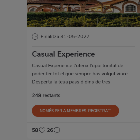
Finalitza 31-05-2027
Casual Experience
Casual Experience t’oferix l’oportunitat de
poder fer tot el que sempre has volgut viure.
Desperta la teua passió dins de tres
temàtiques diferents: aventura, amb activitats
248 restants
com surf, rutes en 4x4, etc.; benestar, amb
tractaments i circuits SPA, i gurmet, amb les
NOMÉS PER A MEMBRES. REGISTRA'T
nostres visites i tastos en els millors cellers.
58
26