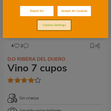
Reject All
Accept All Cookies
Cookies Settings
4
2
D.O RIBERA DEL DUERO
Vino 7 cupos
Sin crianza
Amarillo pajizo brillante