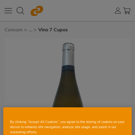
Consum
>
...
>
Vino 7 Cupos
By clicking “Accept All Cookies”, you agree to the storing of cookies on your
device to enhance site navigation, analyze site usage, and assist in our
marketing efforts.