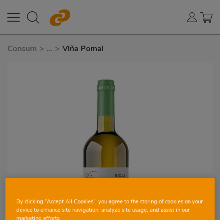
Consum
>
...
>
Viña Pomal
By clicking “Accept All Cookies”, you agree to the storing of cookies on your
device to enhance site navigation, analyze site usage, and assist in our
marketing efforts.