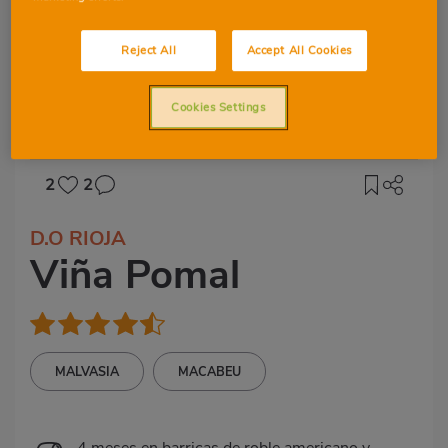
Reject All
Accept All Cookies
Cookies Settings
2
2
D.O RIOJA
Viña Pomal
MALVASIA
MACABEU