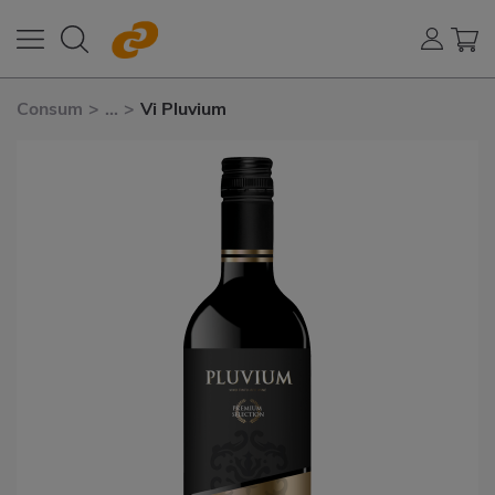
Consum
>
...
>
Vi Pluvium