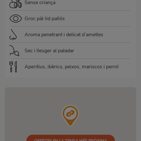
Sense criança
Groc pàl·lid pallós
Aroma penetrant i delicat d’ametles
Sec i lleuger al paladar
Aperitius, ibèrics, peixos, mariscos i pernil
OFERTES EN LA TENDA MÉS PRÒXIMA