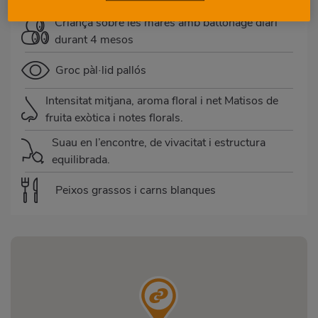
Criança sobre les mares amb battonage diari
durant 4 mesos
Groc pàl·lid pallós
Intensitat mitjana, aroma floral i net Matisos de
fruita exòtica i notes florals.
Suau en l’encontre, de vivacitat i estructura
equilibrada.
Peixos grassos i carns blanques