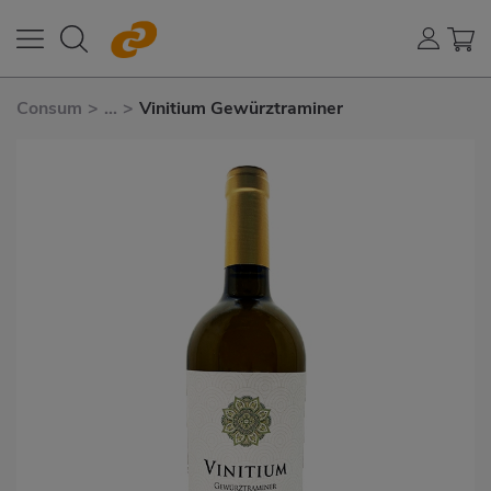
Consum
>
...
>
Vinitium Gewürztraminer