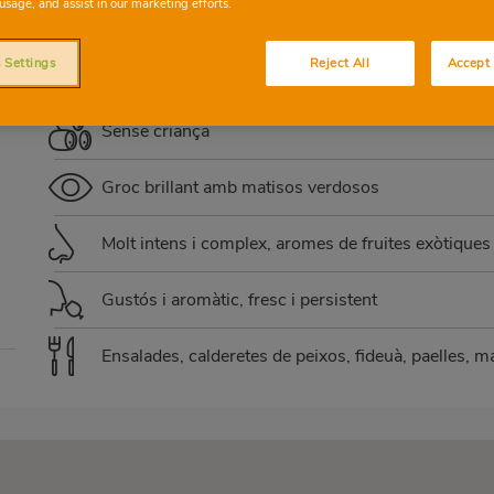
usage, and assist in our marketing efforts.
MOSCATELL
MACABEU
 Settings
Reject All
Accept 
Sense criança
Groc brillant amb matisos verdosos
Molt intens i complex, aromes de fruites exòtiques 
Gustós i aromàtic, fresc i persistent
Ensalades, calderetes de peixos, fideuà, paelles, m