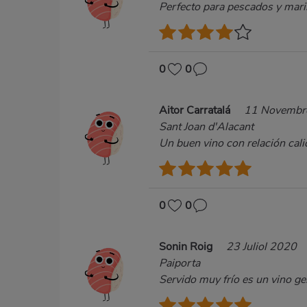
Perfecto para pescados y maris
0
0
Aitor Carratalá
11 Novembr
Sant Joan d'Alacant
Un buen vino con relación calid
0
0
Sonin Roig
23 Juliol 2020
Paiporta
Servido muy frío es un vino gen