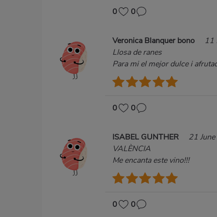
0
0
Veronica Blanquer bono
11
Llosa de ranes
Para mi el mejor dulce i afrut
0
0
ISABEL GUNTHER
21 June
VALÈNCIA
Me encanta este vino!!!
0
0