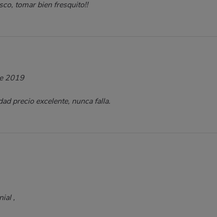
co, tomar bien fresquito!!
e 2019
ad precio excelente, nunca falla.
ial ,