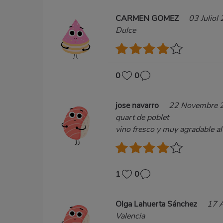
CARMEN GOMEZ
03 Juliol
Dulce
0
0
jose navarro
22 Novembre 
quart de poblet
vino fresco y muy agradable al
1
0
Olga Lahuerta Sánchez
17 
Valencia