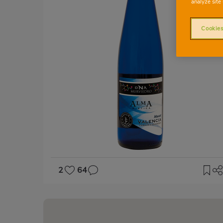
analyze site 
Cookies
2
64