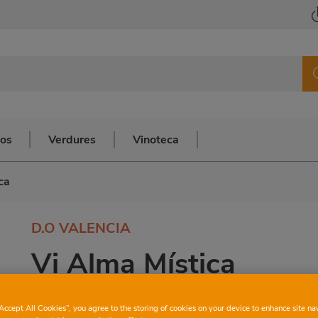
cos
Verdures
Vinoteca
ca
D.O VALENCIA
Vi Alma Mística
“Accept All Cookies”, you agree to the storing of cookies on your device to enhance site na