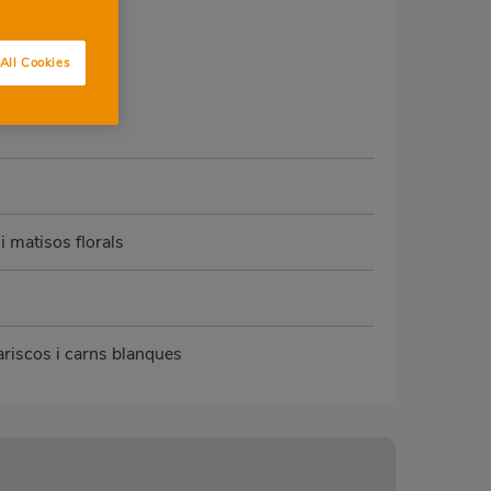
All Cookies
i matisos florals
ariscos i carns blanques