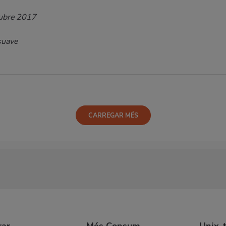
ubre 2017
 suave
CARREGAR MÉS
ar
Més Consum
Unix-