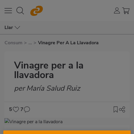
Llar
Consum
>
...
>
Vinagre Per A La Llavadora
Vinagre per a la
llavadora
per María Salud Ruiz
Subtítulo
5
7
Imagen
destacada