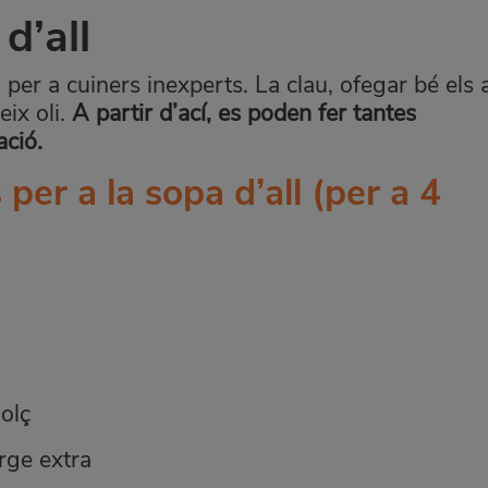
d’all
a per a cuiners inexperts. La clau, ofegar bé els a
eix oli.
A partir d’ací, es poden fer tantes
ació.
 per a la sopa d’all
(per a 4
olç
erge extra