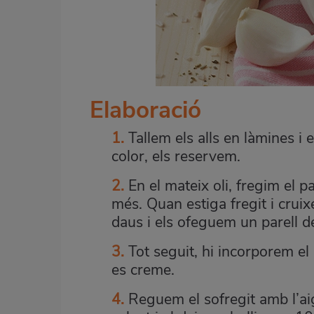
Elaboració
1.
Tallem els alls en làmines i
color, els reservem.
2.
En el mateix oli, fregim el p
més. Quan estiga fregit i cruixe
daus i els ofeguem un parell de
3.
Tot seguit, hi incorporem e
es creme.
4.
Reguem el sofregit amb l’a