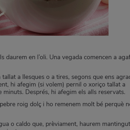
 els daurem en l’oli. Una vegada comencen a aga
a tallat a llesques o a tires, segons que ens agra
nt, hi afegim (si volem) pernil o xoriço tallat a
 minuts. Després, hi afegim els alls reservats.
l pebre roig dolç i ho remenem molt bé perquè n
igua o caldo que, prèviament, haurem mantingu