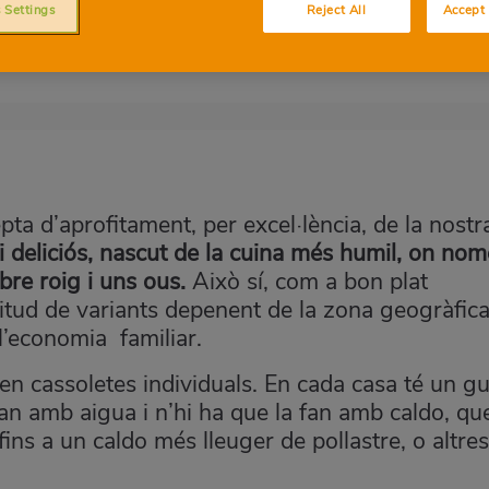
 Settings
Reject All
Accept 
epta d’aprofitament, per excel·lència, de la nostr
i deliciós, nascut de la cuina més humil, on no
pebre roig i uns ous.
Això sí, com a bon plat
titud de variants depenent de la zona geogràfic
 l’economia familiar.
, en cassoletes individuals. En cada casa té un gu
 fan amb aigua i n’hi ha que la fan amb caldo, qu
ins a un caldo més lleuger de pollastre, o altre