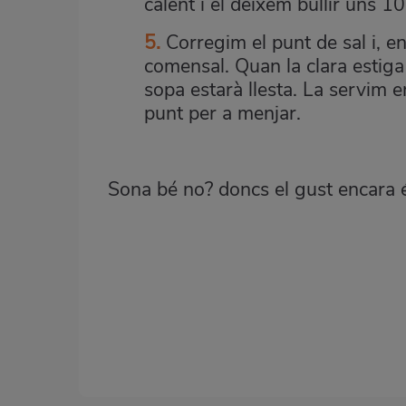
calent i el deixem bullir uns 1
5.
Corregim el punt de sal i, e
comensal. Quan la clara estiga
sopa estarà llesta. La servim e
punt per a menjar.
Sona bé no? doncs el gust encara é