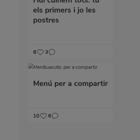
els primers i jo les
postres
8
3
Menú per a compartir
10
6