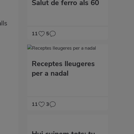
Salut de ferro als 60
lls
11
5
Receptes lleugeres
per a nadal
11
3
Hui cuinem tots: tu