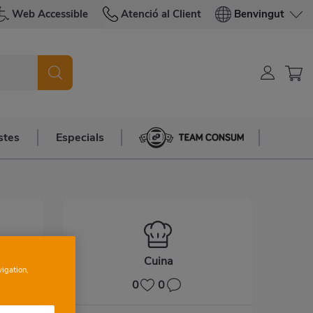
Web Accessible
Atenció al Client
Benvingut
stes
Especials
Team Consum
Cuina
vigation,
0
0