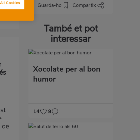
All Cookies
Guarda-ho
Compartix
També et pot
interessar
a
Xocolate per al bon
més
humor
a
st
14
9
e
s de