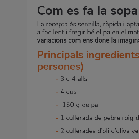
Com es fa la sopa 
La recepta és senzilla, ràpida i apt
a foc lent i fregir bé el pa en el mat
variacions com ens done la imagin
P
r
incipals ingredients
persones)
-
3 o 4
alls
-
4 ous
-
150 g de
pa
-
1 cullerada de pebre roig d
-
2 cullerades d’oli d’oliva v