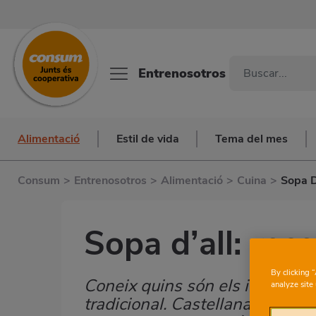
Entrenosotros
Alimentació
Estil de vida
Tema del mes
Consum
>
Entrenosotros
>
Alimentació
>
Cuina
>
Sopa D
Sopa d’all: rece
By clicking 
Coneix quins són els ingredient
Subtítulo
analyze site 
tradicional. Castellana, basca,