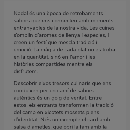
destacada
Nadal és una època de retrobaments i
Body
sabors que ens connecten amb moments
entranyables de la nostra vida. Les cuines
s’omplin d’aromes de llenya i espècies, i
creen un festí que mescla tradició i
emoció. La màgia de cada plat no es troba
en la quantitat, sinó en l’amor i les
històries compartides mentre els
disfrutem.
Descobrir eixos tresors culinaris que ens
conduïxen per un camí de sabors
autèntics és un goig de veritat. Entre
estos, els entrants transformen la tradició
del camp en xicotets mossets plens
d’identitat. N’és un exemple el card amb
salsa d’ametles, que obri la fam amb la