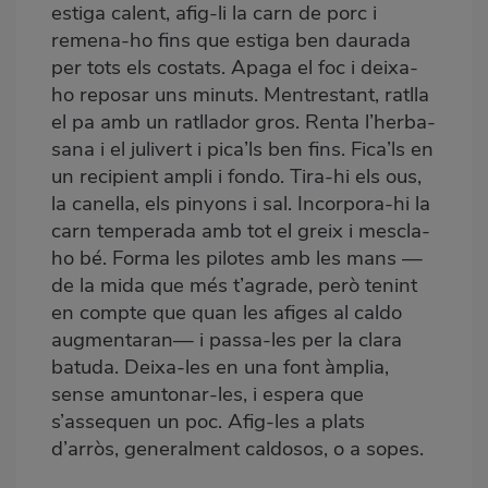
estiga calent, afig-li la carn de porc i
remena-ho fins que estiga ben daurada
per tots els costats. Apaga el foc i deixa-
ho reposar uns minuts. Mentrestant, ratlla
el pa amb un ratllador gros. Renta l’herba-
sana i el julivert i pica’ls ben fins. Fica’ls en
un recipient ampli i fondo. Tira-hi els ous,
la canella, els pinyons i sal. Incorpora-hi la
carn temperada amb tot el greix i mescla-
ho bé. Forma les pilotes amb les mans —
de la mida que més t’agrade, però tenint
en compte que quan les afiges al caldo
augmentaran— i passa-les per la clara
batuda. Deixa-les en una font àmplia,
sense amuntonar-les, i espera que
s’assequen un poc. Afig-les a plats
d’arròs, generalment caldosos, o a sopes.