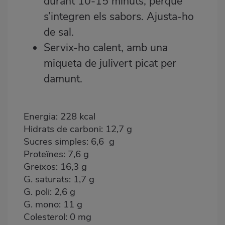
durant 10-15 minuts, perquè
s’integren els sabors. Ajusta-ho
de sal.
Servix-ho calent, amb una
miqueta de julivert picat per
damunt.
Energia: 228 kcal
Hidrats de carboni: 12,7 g
Sucres simples: 6,6 g
Proteïnes: 7,6 g
Greixos: 16,3 g
G. saturats: 1,7 g
G. poli: 2,6 g
G. mono: 11 g
Colesterol: 0 mg