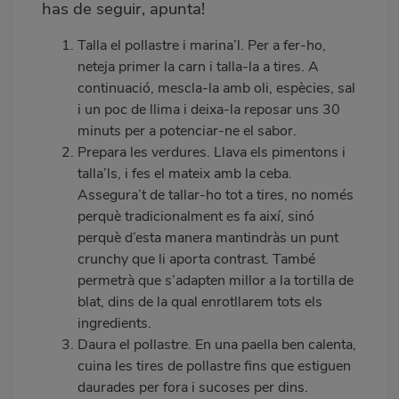
has de seguir, apunta!
Talla el pollastre i marina’l. Per a fer-ho,
neteja primer la carn i talla-la a tires. A
continuació, mescla-la amb oli, espècies, sal
i un poc de llima i deixa-la reposar uns 30
minuts per a potenciar-ne el sabor.
Prepara les verdures. Llava els pimentons i
talla’ls, i fes el mateix amb la ceba.
Assegura’t de tallar-ho tot a tires, no només
perquè tradicionalment es fa així, sinó
perquè d’esta manera mantindràs un punt
crunchy que li aporta contrast. També
permetrà que s’adapten millor a la tortilla de
blat, dins de la qual enrotllarem tots els
ingredients.
Daura el pollastre. En una paella ben calenta,
cuina les tires de pollastre fins que estiguen
daurades per fora i sucoses per dins.