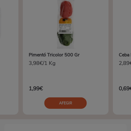
Pimentó Tricolor 500 Gr
Ceba 
3,98€/1 Kg
2,89
1,99€
0,69
AFEGIR