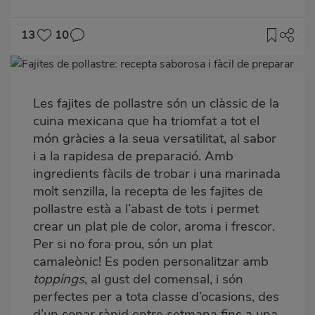
13
10
Imagen
destacada
Les fajites de pollastre són un clàssic de la
Body
cuina mexicana
que ha triomfat a tot el
món gràcies a la seua versatilitat, al sabor
i a la rapidesa de preparació. Amb
ingredients fàcils de trobar i una marinada
molt senzilla, la recepta de les fajites de
pollastre està a l’abast de tots i permet
crear un plat ple de color, aroma i frescor.
Per si no fora prou, són un plat
camaleònic! Es poden personalitzar amb
toppings
, al gust del comensal, i són
perfectes per a tota classe d’ocasions, des
d’un sopar ràpid entre setmana fins a una