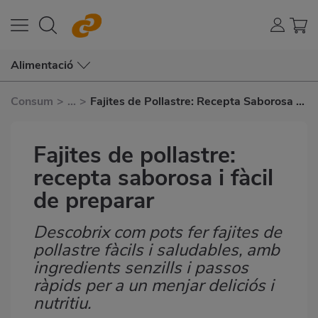
Alimentació
Consum
>
...
>
Fajites de Pollastre: Recepta Saborosa I
Fàcil de Preparar
Fajites de pollastre:
recepta saborosa i fàcil
de preparar
Descobrix com pots fer fajites de
Subtítulo
pollastre fàcils i saludables, amb
ingredients senzills i passos
ràpids per a un menjar deliciós i
nutritiu.