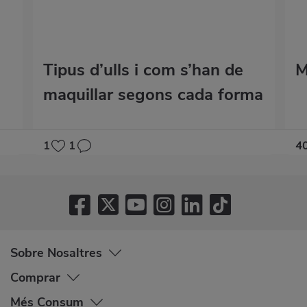
Tipus d’ulls i com s’han de
M
maquillar segons cada forma
1
1
4
Sobre Nosaltres
Comprar
Més Consum