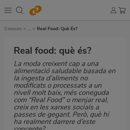
Consum
>
...
>
Real Food: Què És?
Real food: què és?
La moda creixent cap a una
Subtítulo
alimentació saludable basada en
la ingesta d’aliments no
modificats o processats a un
nivell molt baix, més coneguda
com “Real Food” o menjar real,
creix en les xarxes socials a
passes de gegant. Però, què hi
ha realment darrere d’este
concepte?