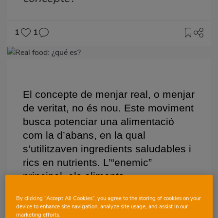
1
1
Imagen
destacada
Body
El concepte de menjar real, o menjar
de veritat, no és nou. Este moviment
busca potenciar una alimentació
com la d’abans, en la qual
s’utilitzaven ingredients saludables i
rics en nutrients. L’“enemic”
principal, els aliments
ultraprocessats.
By clicking “Accept All Cookies”, you agree to the storing of cookies on your
device to enhance site navigation, analyze site usage, and assist in our
marketing efforts.