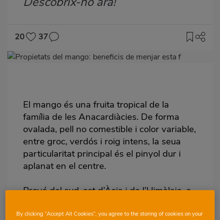
Descobrix-ho ara!
20
37
Imagen
destacada
Body
El mango és una fruita tropical de la
família de les Anacardiàcies. De forma
ovalada, pell no comestible i color variable,
entre groc, verdós i roig intens, la seua
particularitat principal és el pinyol dur i
aplanat en el centre.
Prové del sud-est d’Àsia i de l’Himàlaia, a
la part oriental de l’Índia. De textura
suculenta i gust dolç, hi ha un gran
By clicking “Accept All Cookies”, you agree to the storing of cookies on your