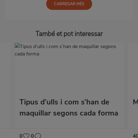
CARREGAR MÉS
També et pot interessar
Tipus d’ulls i com s’han de
M
maquillar segons cada forma
0
0
4