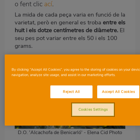
o fent clic
ací
.
La mida de cada peça varia en funció de la
varietat, però en general es troba
entre els
huit i els dotze centímetres de diàmetre.
El
seu pes pot variar entre els 50 i els 100
grams.
By clicking “Accept All Cookies”, you agree to the storing of cookies on your devic
navigation, analyze site usage, and assist in our marketing efforts.
Reject All
Accept All Cookies
Cookies Settings
D.O. 'Alcachofa de Benicarló' - Elena Cid Photo