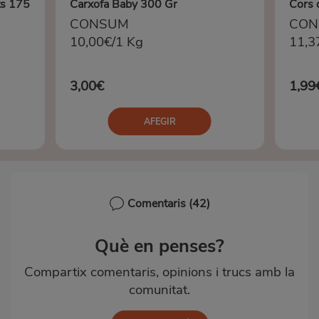
ts 175
Carxofa Baby 300 Gr
Cors 
CONSUM
CON
10,00€/1 Kg
11,3
3,00€
1,99
AFEGIR
Comentaris
(42)
Què en penses?
Compartix comentaris, opinions i trucs amb la
comunitat.