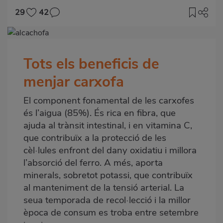
29
42
Imagen
destacada
Tots els beneficis de
Body
menjar carxofa
El component fonamental de les carxofes
és l’aigua (85%). És rica en fibra, que
ajuda al trànsit intestinal, i en vitamina C,
que contribuïx a la protecció de les
cèl·lules enfront del dany oxidatiu i millora
l’absorció del ferro. A més, aporta
minerals, sobretot potassi, que contribuïx
al manteniment de la tensió arterial. La
seua temporada de recol·lecció i la millor
època de consum es troba entre setembre