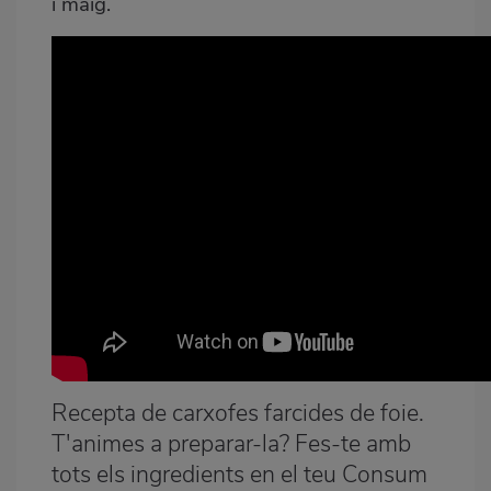
i maig.
Recepta de carxofes farcides de foie.
T'animes a preparar-la? Fes-te amb
tots els ingredients en el teu Consum