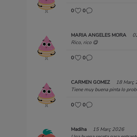
0
0
MARIA ANGELES MORA
0
Rico, rico 😋
0
0
CARMEN GOMEZ
18 Març 
Tiene muy buena pinta lo prob
0
0
Madiha
15 Març 2026
Una buena receta para entrante