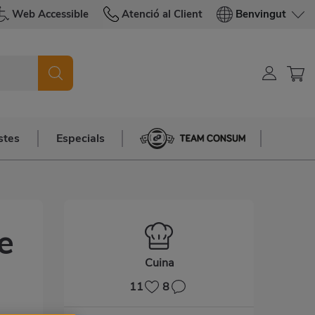
Web Accessible
Atenció al Client
Benvingut
stes
Especials
Team Consum
e
Cuina
11
8