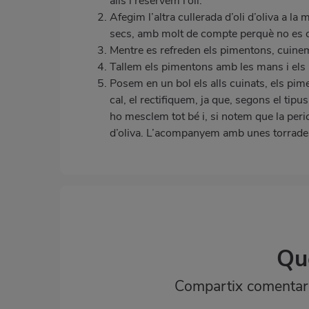
alls i reservem l’oli.
Afegim l’altra cullerada d’oli d’oliva a l
secs, amb molt de compte perquè no es 
Mentre es refreden els pimentons, cuinem
Tallem els pimentons amb les mans i els 
Posem en un bol els alls cuinats, els pime
cal, el rectifiquem, ja que, segons el tipu
ho mesclem tot bé i, si notem que la peri
d’oliva. L’acompanyem amb unes torrades 
Qu
Compartix comentaris