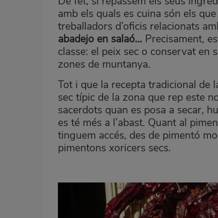
De fet, si repassem els seus ingred
amb els quals es cuina són els que 
treballadors d’oficis relacionats a
abadejo en salaó…
Precisament, est
classe: el peix sec o conservat en s
zones de muntanya.
Tot i que la recepta tradicional de 
sec típic de la zona que rep este 
sacerdots quan es posa a secar, hu
es té més a l’abast. Quant al pimen
tinguem accés, des de pimentó morr
pimentons xoricers secs.