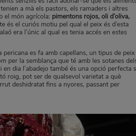
ients senzills és fàcil adonar-se que els aliment
tenien a mà els pastors, els ramaders i altres
mb el món agrícola:
pimentons rojos, oli d’oliva,
e és el curiós motiu pel qual el peix és d’esta
alaó era l’únic al qual es tenia accés en estes
la pericana es fa amb capellans, un tipus de peix
nom per la semblança que té amb les sotanes del
i en dia l’abadejo també és una opció perfecta s
tó roig, pot ser de qualsevol varietat a què
ut deshidratat fins a nyores, passant per