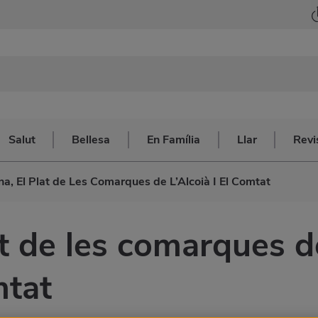
Salut
Bellesa
En Família
Llar
Revi
na, El Plat de Les Comarques de L’Alcoià I El Comtat
at de les comarques d
mtat