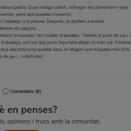
a mateixa paella. Quan estiga calent, sofregim els pimentons rojos
cremen, però que queden cruixents.
 l’abadejo a la planxa. Després, el desfem a molles.
llevem els peçons.
ntons trossejats i les molles d’abadejo. Tastem el punt de sal i, 
s d’abadejo, pot ser que ja no faça falta afegir-hi més sal. Finalme
cana alacantina ha quedat seca, hi afegim una miqueta més d’oli
de pa i… a disfrutar!
Comentaris
(8)
è en penses?
, opinions i trucs amb la comunitat.