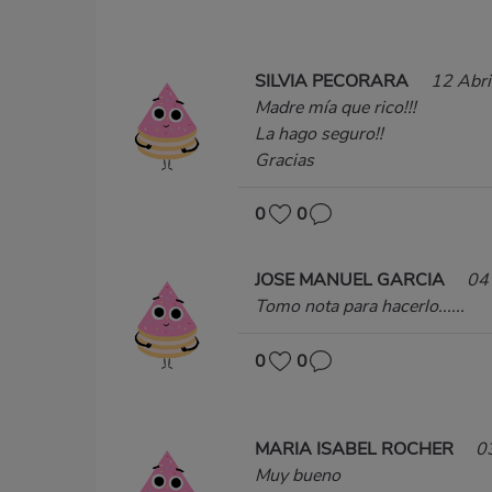
SILVIA PECORARA
12 Abri
Madre mía que rico!!!
La hago seguro!!
Gracias
0
0
JOSE MANUEL GARCIA
04
Tomo nota para hacerlo......
0
0
MARIA ISABEL ROCHER
0
Muy bueno