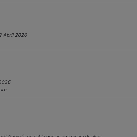
2 Abril 2026
2026
are
s!! Además no sabía que es una receta de alcoi