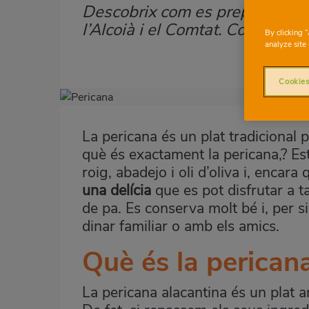
Descobrix com es prepara la pe
Subtítulo
l’Alcoià i el Comtat. Coneix els
By clicking 
analyze site 
Cookies
Imagen
destacada
La pericana és un plat tradicional 
Body
què és exactament la pericana,? E
roig, abadejo i oli d’oliva i, encar
una delícia
que es pot disfrutar a t
de pa. Es conserva molt bé i, per s
dinar familiar o amb els amics.
Què és la pericana
La pericana alacantina és un plat