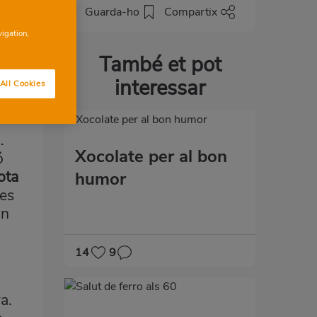
Guarda-ho
Compartix
vigation,
També et pot
interessar
All Cookies
…
Xocolate per al bon
ó
ota
humor
des
un
14
9
a.