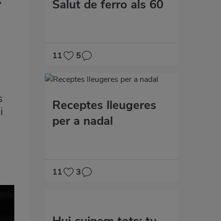
s
Salut de ferro als 60
11
5
s
Receptes lleugeres
i
per a nadal
11
3
Hui cuinem tots: tu