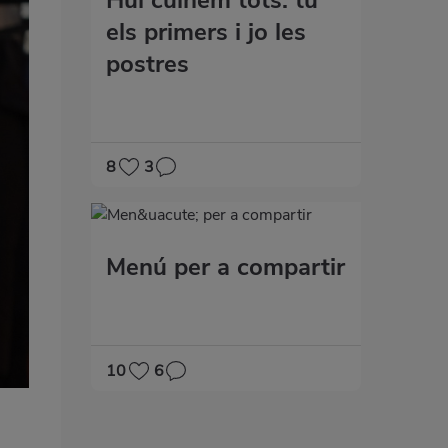
els primers i jo les
postres
8
3
Menú per a compartir
10
6