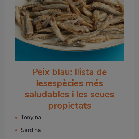
Peix blau: llista de
lesespècies més
saludables i les seues
propietats
•
Tonyina
•
Sardina