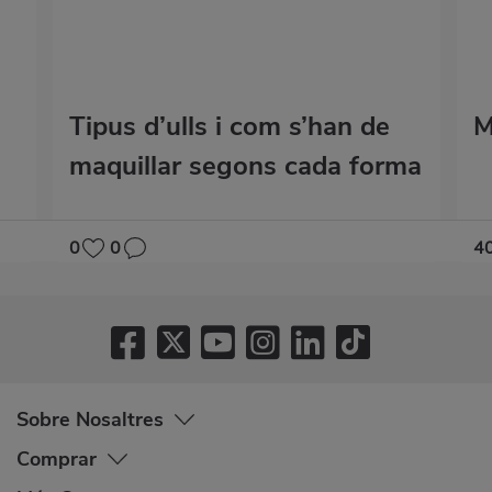
Tipus d’ulls i com s’han de
M
maquillar segons cada forma
0
0
4
Sobre Nosaltres
Comprar