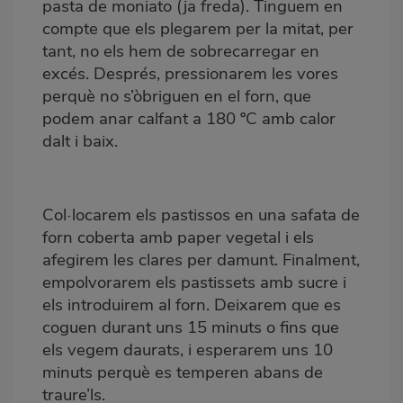
pasta de moniato (ja freda). Tinguem en
compte que els plegarem per la mitat, per
tant, no els hem de sobrecarregar en
excés. Després, pressionarem les vores
perquè no s’òbriguen en el forn, que
podem anar calfant a 180 ºC amb calor
dalt i baix.
Col·locarem els pastissos en una safata de
forn coberta amb paper vegetal i els
afegirem les clares per damunt. Finalment,
empolvorarem els pastissets amb sucre i
els introduirem al forn. Deixarem que es
coguen durant uns 15 minuts o fins que
els vegem daurats, i esperarem uns 10
minuts perquè es temperen abans de
traure’ls.