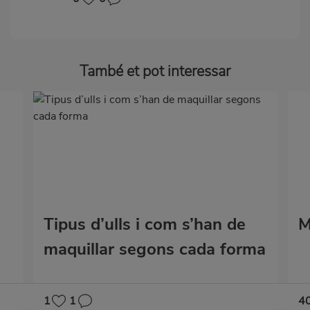
També et pot interessar
Tipus d’ulls i com s’han de
M
maquillar segons cada forma
1
1
4