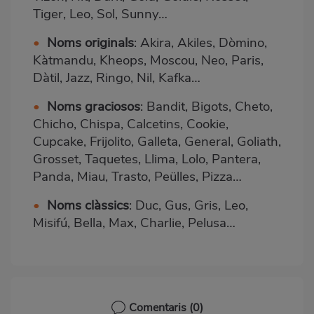
Tiger, Leo, Sol, Sunny…
•
Noms originals
: Akira, Akiles, Dòmino,
Kàtmandu, Kheops, Moscou, Neo, Paris,
Dàtil, Jazz, Ringo, Nil, Kafka…
•
Noms graciosos
: Bandit, Bigots, Cheto,
Chicho, Chispa, Calcetins, Cookie,
Cupcake, Frijolito, Galleta, General, Goliath,
Grosset, Taquetes, Llima, Lolo, Pantera,
Panda, Miau, Trasto, Peülles, Pizza…
•
Noms clàssics
: Duc, Gus, Gris, Leo,
Misifú, Bella, Max, Charlie, Pelusa…
Comentaris
(0)