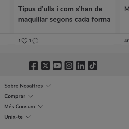
Tipus d’ulls i com s’han de
M
maquillar segons cada forma
1
1
4
Sobre Nosaltres
Comprar
Més Consum
Unix-te