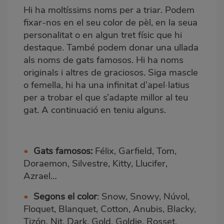
Hi ha moltíssims noms per a triar. Podem
fixar-nos en el seu color de pèl, en la seua
personalitat o en algun tret físic que hi
destaque. També podem donar una ullada
als noms de gats famosos. Hi ha noms
originals i altres de graciosos. Siga mascle
o femella, hi ha una infinitat d’apel·latius
per a trobar el que s’adapte millor al teu
gat. A continuació en teniu alguns.
•
Gats famosos:
Félix, Garfield, Tom,
Doraemon, Silvestre, Kitty, Llucifer,
Azrael…
•
Segons el color
: Snow, Snowy, Núvol,
Floquet, Blanquet, Cotton, Anubis, Blacky,
Tizón, Nit, Dark, Gold, Goldie, Rosset,