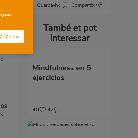
Guarda-ho
Compartix
vigation,
També et pot
interessar
All Cookies
uí
mo
Mindfulness en 5
ejercicios
nos
40
42
as