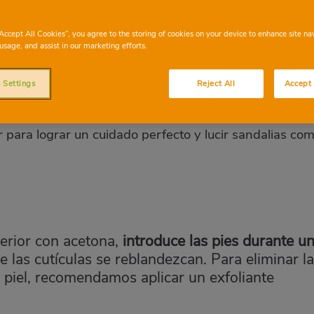
lá del verano.
“Accept All Cookies”, you agree to the storing of cookies on your device to enhance site na
usage, and assist in our marketing efforts.
 Settings
Reject All
Accept 
idamos más del aspecto de nuestros pies. Por ello, aq
 para lograr un cuidado perfecto y lucir sandalias co
terior con acetona,
introduce las pies durante u
e las cutículas se reblandezcan. Para eliminar l
a piel, recomendamos aplicar un exfoliante