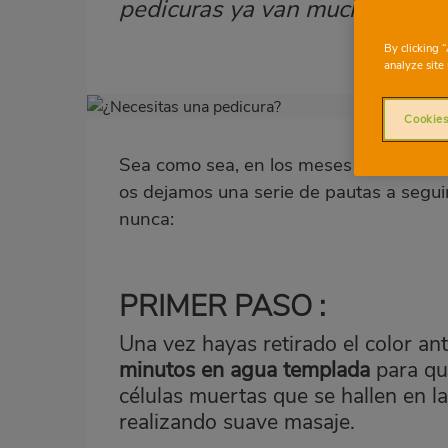
pedicuras ya van mucho más al
By clicking 
analyze site 
Imagen
Cookies
destacada
Body
Sea como sea, en los meses estivales cu
os dejamos una serie de pautas a seguir
nunca:
PRIMER PASO :
Una vez hayas retirado el color an
minutos en agua templada
para qu
células muertas que se hallen en l
realizando suave masaje.