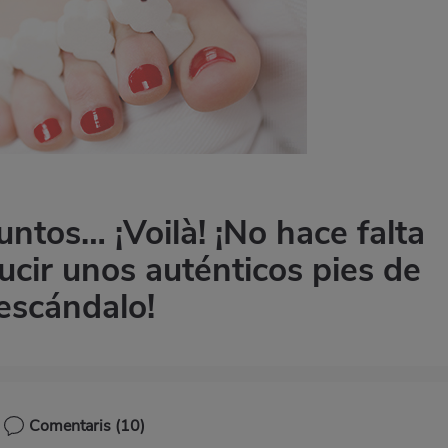
ntos… ¡Voilà! ¡No hace falta
cir unos auténticos pies de
escándalo!
Comentaris
(10)