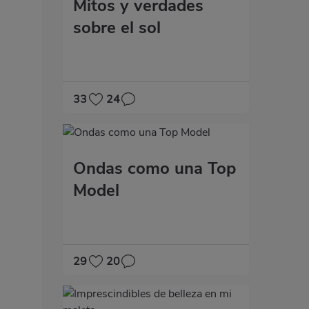
Mitos y verdades
sobre el sol
33
24
Ondas como una Top
Model
29
20