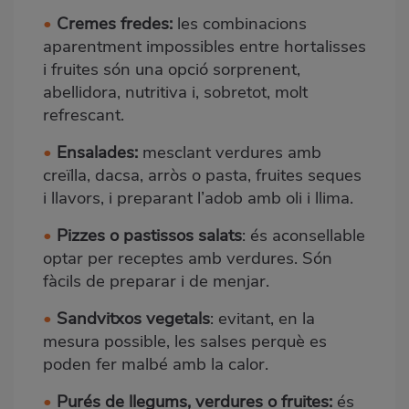
•
Cremes fredes
:
les combinacions
aparentment impossibles entre hortalisses
i fruites són una opció sorprenent,
abellidora, nutritiva i, sobretot, molt
refrescant.
•
Ensalades:
mesclant verdures amb
creïlla, dacsa, arròs o pasta, fruites seques
i llavors, i preparant l’adob amb oli i llima.
•
Pizzes o pastissos salats
: és aconsellable
optar per receptes amb verdures. Són
fàcils de preparar i de menjar.
•
Sandvitxos vegetals
: evitant, en la
mesura possible, les salses perquè es
poden fer malbé amb la calor.
•
Purés de llegums, verdures o fruites:
és