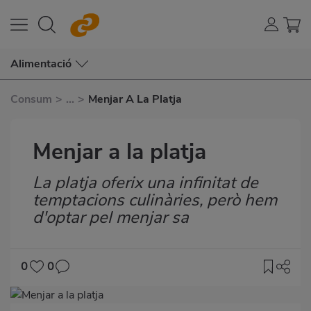
Alimentació
Consum
>
...
>
Menjar A La Platja
Menjar a la platja
La platja oferix una infinitat de
Subtítulo
temptacions culinàries, però hem
d'optar pel menjar sa
0
0
Imagen
destacada