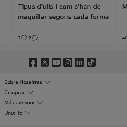
Tipus d’ulls i com s’han de
M
maquillar segons cada forma
2
2
4
Sobre Nosaltres
Comprar
Més Consum
Unix-te