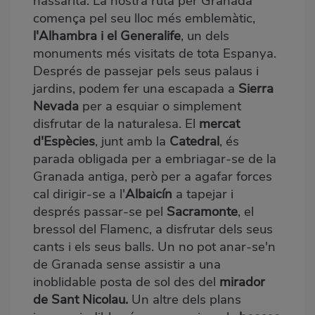
nassarita. La nostra ruta per Granada
comença pel seu lloc més emblemàtic,
l'Alhambra i el Generalife
, un dels
monuments més visitats de tota Espanya.
Després de passejar pels seus palaus i
jardins, podem fer una escapada a
Sierra
Nevada
per a esquiar o simplement
disfrutar de la naturalesa. El
mercat
d'Espècies
, junt amb la
Catedral
, és
parada obligada per a embriagar-se de la
Granada antiga, però per a agafar forces
cal dirigir-se a l'
Albaicín
a tapejar i
després passar-se pel
Sacramonte
, el
bressol del Flamenc, a disfrutar dels seus
cants i els seus balls. Un no pot anar-se'n
de Granada sense assistir a una
inoblidable posta de sol des del
mirador
de Sant Nicolau.
Un altre dels plans