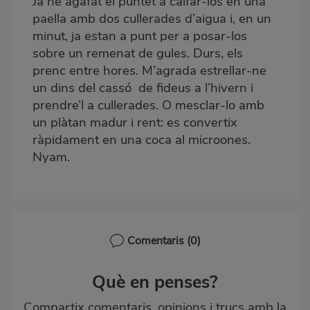
Ja he agafat el puntet a calfar-los en una
paella amb dos cullerades d’aigua i, en un
minut, ja estan a punt per a posar-los
sobre un remenat de gules. Durs, els
prenc entre hores. M’agrada estrellar-ne
un dins del cassó de fideus a l’hivern i
prendre’l a cullerades. O mesclar-lo amb
un plàtan madur i rent: es convertix
ràpidament en una coca al microones.
Nyam.
Comentaris
(0)
Què en penses?
Compartix comentaris, opinions i trucs amb la