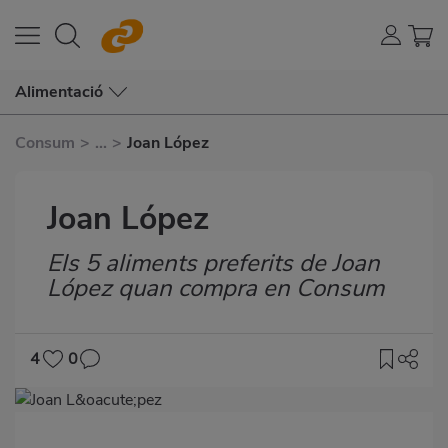
Alimentació
Consum
>
...
>
Joan López
Joan López
Els 5 aliments preferits de Joan
Subtítulo
López quan compra en Consum
4
0
Imagen
destacada