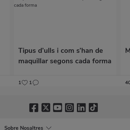
Tipus d’ulls i com s’han de
M
maquillar segons cada forma
1
1
4
Sobre Nosaltres