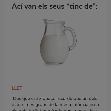
Ací van els seus “cinc de”:
LLET
Des que era xiqueta, recorde que un dels
plaers més grans de la meua infància eren
els gots de llet ben freda que la meua iaia