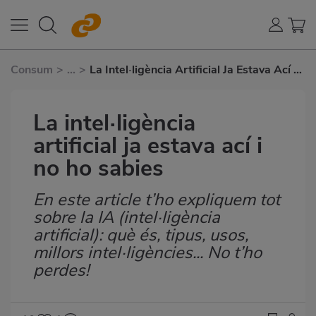
Consum
>
...
>
La Intel·ligència Artificial Ja Estava Ací I
No Ho Sabies
La intel·ligència
artificial ja estava ací i
no ho sabies
En este article t’ho expliquem tot
Subtítulo
sobre la IA (intel·ligència
artificial): què és, tipus, usos,
millors intel·ligències... No t’ho
perdes!