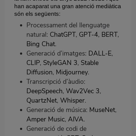
han acaparat una gran atenció mediàtica
són els següents:
Processament del llenguatge
natural:
ChatGPT
,
GPT-4
,
BERT
,
Bing Chat
.
Generació d’imatges:
DALL-E
,
CLIP
,
StyleGAN 3
,
Stable
Diffusion
,
Midjourney
.
Transcripció d’àudio:
DeepSpeech
,
Wav2Vec 3
,
QuartzNet
,
Whisper
.
Generació de música:
MuseNet
,
Amper Music
,
AIVA
.
Generació de codi de