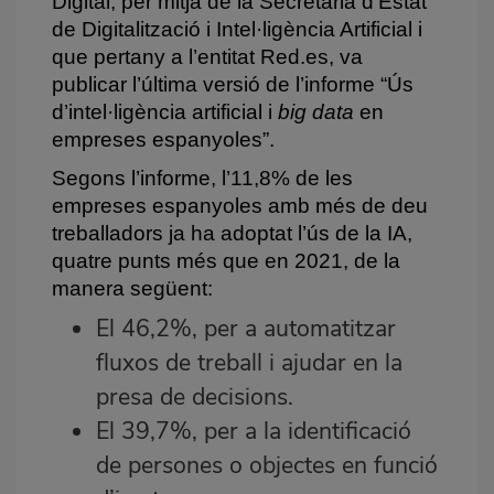
Digital
, per mitjà de la
Secretaria d’Estat
de Digitalització i Intel·ligència Artificial
i
que pertany a l’entitat
Red.es
, va
publicar l’última versió de l’informe “
Ús
d’intel·ligència artificial i
big data
en
empreses espanyoles
”.
Segons l’informe, l’11,8% de les
empreses espanyoles amb més de deu
treballadors ja ha adoptat l’ús de la IA,
quatre punts més que en 2021, de la
manera següent:
El 46,2%, per a automatitzar
fluxos de treball i ajudar en la
presa de decisions.
El 39,7%, per a la identificació
de persones o objectes en funció