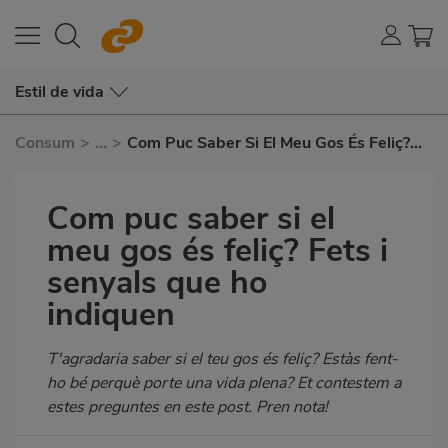
Estil de vida
Consum
>
...
>
Com Puc Saber Si El Meu Gos És Feliç?
Fets I Senyals Que Ho Indiquen
Com puc saber si el
meu gos és feliç? Fets i
senyals que ho
indiquen
Subtítulo
T'agradaria saber si el teu gos és feliç? Estàs fent-
ho bé perquè porte una vida plena? Et contestem a
estes preguntes en este post. Pren nota!