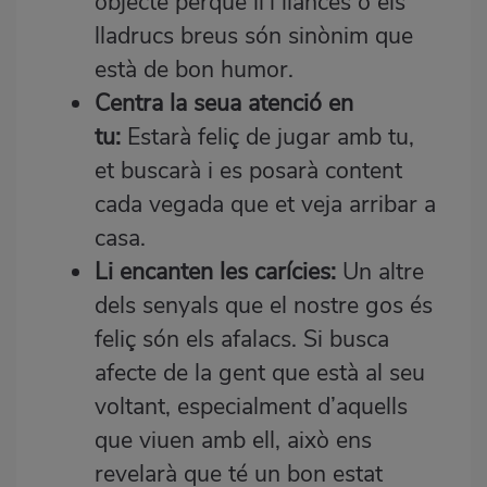
objecte perquè li’l llances o els
lladrucs breus són sinònim que
està de bon humor.
Centra la seua atenció en
tu:
Estarà feliç de jugar amb tu,
et buscarà i es posarà content
cada vegada que et veja arribar a
casa.
Li encanten les carícies:
Un altre
dels senyals que el nostre gos és
feliç són els afalacs. Si busca
afecte de la gent que està al seu
voltant, especialment d’aquells
que viuen amb ell, això ens
revelarà que té un bon estat