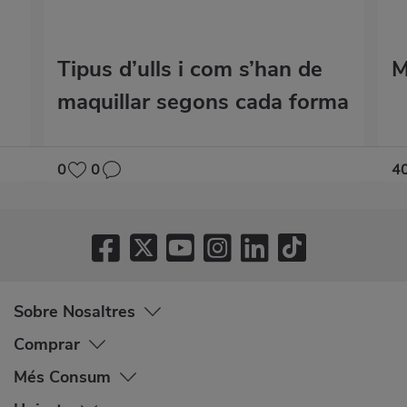
Tipus d’ulls i com s’han de
M
maquillar segons cada forma
0
0
4
Sobre Nosaltres
Comprar
Més Consum