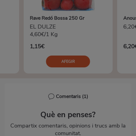
Rave Redó Bossa 250 Gr
Anous
EL DULZE
6,20
4,60€/1 Kg
1,15€
6,20
AFEGIR
Comentaris
(1)
Què en penses?
Compartix comentaris, opinions i trucs amb la
comunitat.