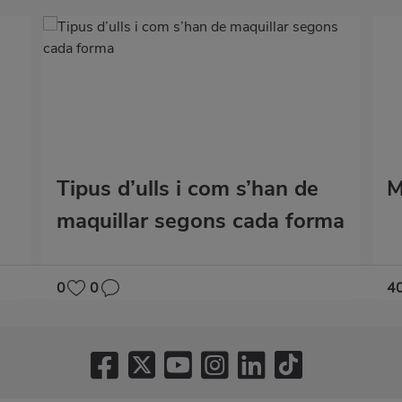
Tipus d’ulls i com s’han de
M
maquillar segons cada forma
0
0
4