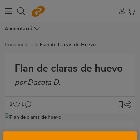
Alimentació
Consum
>
...
>
Flan de Claras de Huevo
Flan de claras de huevo
por Dacota D.
Subtítulo
2
1
Imagen
destacada
Ingredientes:
Body