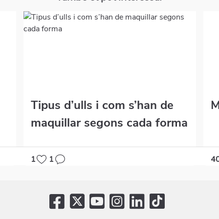
Tipus d’ulls i com s’han de
M
maquillar segons cada forma
1
1
4