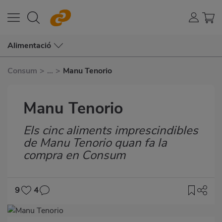
Alimentació
Consum
>
...
>
Manu Tenorio
Manu Tenorio
Els cinc aliments imprescindibles
Subtítulo
de Manu Tenorio quan fa la
compra en Consum
9
4
Imagen
destacada