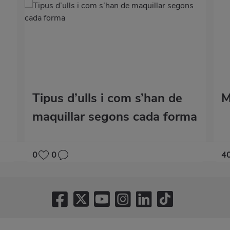
Tipus d’ulls i com s’han de
M
maquillar segons cada forma
0
0
4