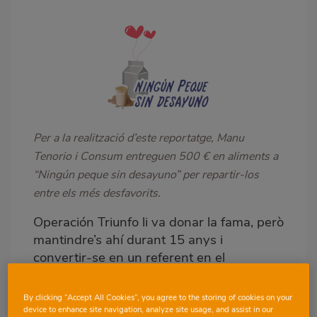
Body
Per a la realització d’este reportatge, Manu
Tenorio i Consum entreguen 500 € en aliments a
“Ningún peque sin desayuno” per repartir-los
entre els més desfavorits
.
Operación Triunfo li va donar la fama, però
mantindre’s ahí durant 15 anys i
convertir-se en un referent en el
panorama musical espanyol ha servit per
a demostrar l’enorme qualitat d’este
By clicking “Accept All Cookies”, you agree to the storing of cookies on your
sevillà, que fa uns anys va voler fer un
device to enhance site navigation, analyze site usage, and assist in our