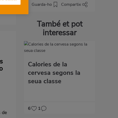
Guarda-ho
Compartix
També et pot
interessar
as
Calories de la
o
cervesa segons la
seua classe
6
1
s de