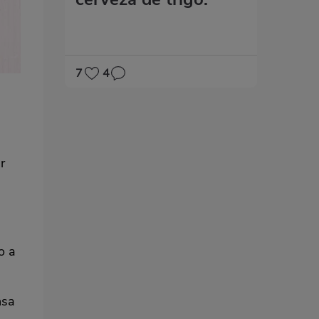
7
4
r
o a
nsa