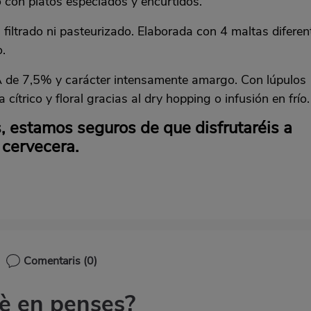
o con platos especiados y encurtidos.
filtrado ni pasteurizado. Elaborada con 4 maltas diferen
.
A de 7,5% y carácter intensamente amargo. Con lúpulos
ítrico y floral gracias al dry hopping o infusión en frío.
s, estamos seguros de que disfrutaréis a
 cervecera.
Comentaris
(0)
è en penses?