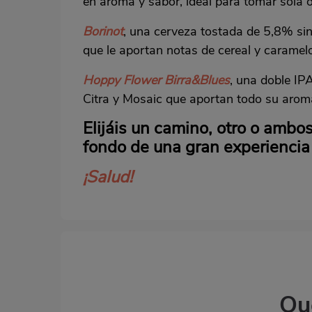
en aroma y sabor, ideal para tomar sola 
Borinot
, una cerveza tostada de 5,8% sin 
que le aportan notas de cereal y caramelo
Hoppy Flower Birra&Blues
, una doble IP
Citra y Mosaic que aportan todo su aroma c
Elijáis un camino, otro o ambo
fondo de una gran experiencia
¡Salud!
Qu