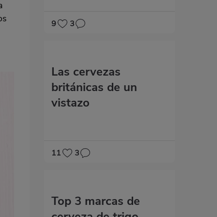
a
os
9
3
Las cervezas
británicas de un
vistazo
11
3
Top 3 marcas de
cerveza de trigo.