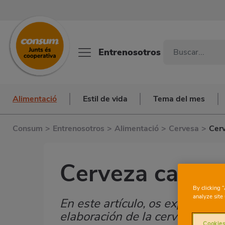
Entrenosotros
Alimentació
Estil de vida
Tema del mes
Consum
>
Entrenosotros
>
Alimentació
>
Cervesa
>
Cer
Cerveza casera
By clicking 
analyze site 
En este artículo, os explicamo
Subtítulo
elaboración de la cerveza, qué
Cookies