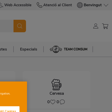
Web Accessible
Atenció al Client
Benvingut
stes
Especials
Team Consum
Cervesa
vigation,
0
0
All Cookies