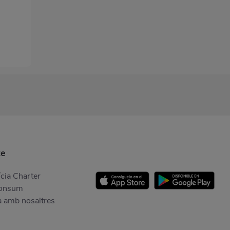
te
cia Charter
Consum
a amb nosaltres