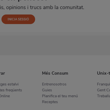
, opinions i trucs amb la comunitat.
ar
Més Consum
Unix-
ges estalvi
Entrenosotros
Franquí
es freqüents
Guies
Gent 
Online
Planifica el teu menú
Treball
Receptes