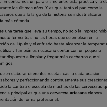
o. Encontramos un paralelismo entre esta práctica y la d
rante los últimos años. Y es que, tanto el pan como la
seros que a lo largo de la historia se industrializaron,
ida más cómoda.
s una tarea que lleva su tiempo, no solo la imprescindib
osto fermente, sino las horas que se emplean en la
ción del lúpulo y el enfriado hasta alcanzar la temperat
utilizar. También es necesario contar con un pequeño
tar dispuesto a limpiar y fregar más cacharros que si
amigos.
len elaborar diferentes recetas casi a cada ocasión.
abores y perfeccionando continuamente sus creaciones
 sido la cantera o escuela de muchas de las cerveceras q
ncia principal es que una
cervecera artesana
elabora
mentación de forma profesional.