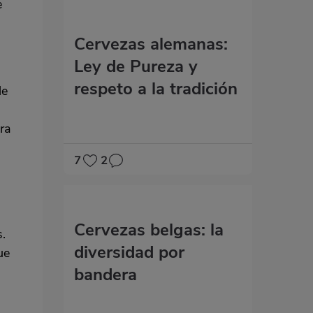
e
Cervezas alemanas:
Ley de Pureza y
respeto a la tradición
le
ura
7
2
Cervezas belgas: la
.
diversidad por
ue
bandera