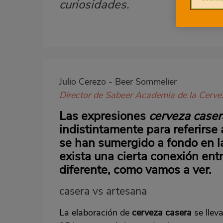
curiosidades.
Imagen
destacada
Body
Julio Cerezo - Beer Sommelier
Director de Sabeer Academia de la Cerve
Las expresiones
cerveza case
indistintamente para referirs
se han sumergido a fondo en la
exista una cierta conexión ent
diferente, como vamos a ver.
casera vs artesana
La elaboración de
cerveza casera
se llev