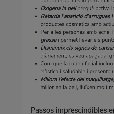
durant el dia i és important ll
Oxigena la pell
perquè activa le
Retarda l’aparició d’arrugues i 
productes cosmètics amb actiu
Per a les persones amb acne, la
grassa
i permet llevar els punt
Disminuïx els signes de cans
diàriament, es veu apagada, gr
Com que la rutina facial inclou
elàstica i saludable i presenta
Millora l’efecte del maquillatge
millor en la pell, lluïxen molt
Passos imprescindibles en