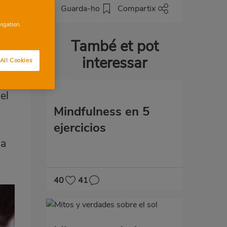
Guarda-ho
Compartix
vigation,
També et pot
interessar
All Cookies
el
Mindfulness en 5
ejercicios
la
40
41