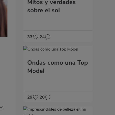
Mitos y verdades
sobre el sol
33
24
Ondas como una Top
Model
29
20
es