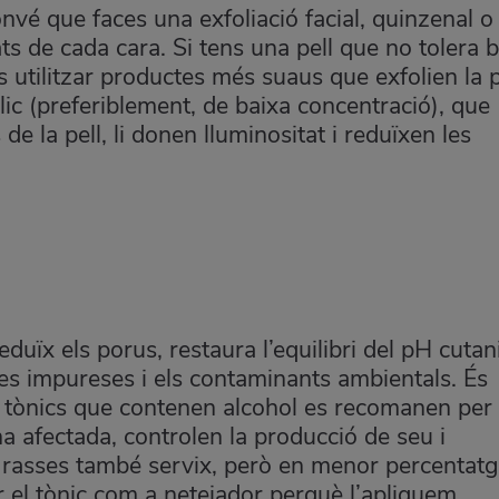
vé que faces una exfoliació facial, quinzenal o
ts de cada cara. Si tens una pell que no tolera 
ts utilitzar productes més suaus que exfolien la p
ic (preferiblement, de baixa concentració), que
 de la pell, li donen lluminositat i reduïxen les
reduïx els porus, restaura l’equilibri del pH cutani
les impureses i els contaminants ambientals. És
Els tònics que contenen alcohol es recomanen per
a afectada, controlen la producció de seu i
 grasses també servix, però en menor percentatg
el tònic com a netejador perquè l’apliquem,