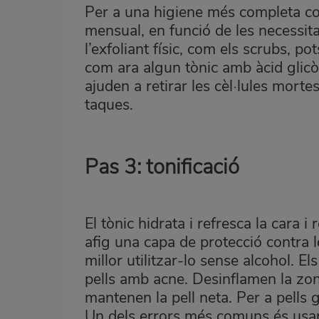
Per a una higiene més completa con
mensual, en funció de les necessita
l’exfoliant físic, com els scrubs, po
com ara algun tònic amb àcid glicòl
ajuden a retirar les cèl·lules mortes
taques.
Pas 3: tonificació
El tònic hidrata i refresca la cara i 
afig una capa de protecció contra 
millor utilitzar-lo sense alcohol. 
pells amb acne. Desinflamen la zon
mantenen la pell neta. Per a pells
Un dels errors més comuns és usar 