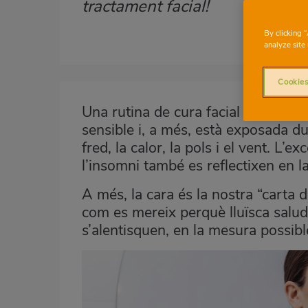
tractament facial!
By clicking 
analyze site 
Imagen
Cookies
destacada
Una rutina de cura facial adequada é
Body
sensible i, a més, està exposada du
fred, la calor, la pols i el vent. L’
l’insomni també es reflectixen en la
A més, la cara és la nostra “carta 
com es mereix perquè lluïsca salud
s’alentisquen, en la mesura possibl