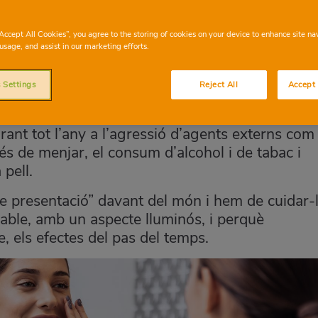
“Accept All Cookies”, you agree to the storing of cookies on your device to enhance site na
usage, and assist in our marketing efforts.
 Settings
Reject All
Accept 
s essencial, ja que la pell de la cara és molt
rant tot l’any a l’agressió d’agents externs com 
excés de menjar, el consum d’alcohol i de tabac i
 pell.
de presentació” davant del món i hem de cuidar-
able, amb un aspecte lluminós, i perquè
e, els efectes del pas del temps.