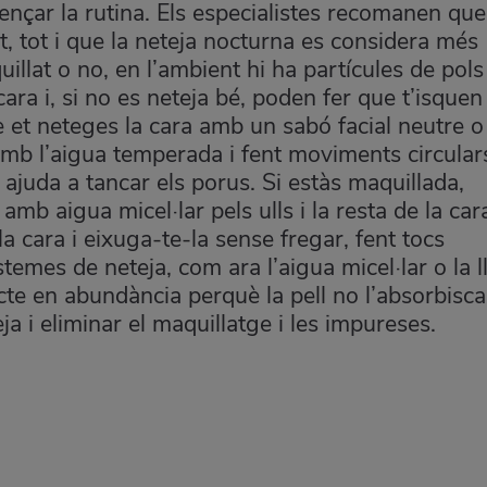
nçar la rutina. Els especialistes recomanen que
t, tot i que la neteja nocturna es considera més
llat o no, en l’ambient hi ha partícules de pols 
ara i, si no es neteja bé, poden fer que t’isquen
 et neteges la cara amb un sabó facial neutre o
mb l’aigua temperada i fent moviments circulars,
ajuda a tancar els porus. Si estàs maquillada,
mb aigua micel·lar pels ulls i la resta de la car
la cara i eixuga-te-la sense fregar, fent tocs
stemes de neteja, com ara l’aigua micel·lar o la l
ucte en abundància perquè la pell no l’absorbisc
ja i eliminar el maquillatge i les impureses.