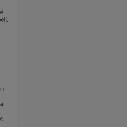
bé
ell,
 i
 a
e.