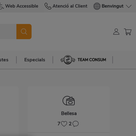
Web Accessible
Atenció al Client
Benvingut
stes
Especials
Team Consum
Bellesa
7
2