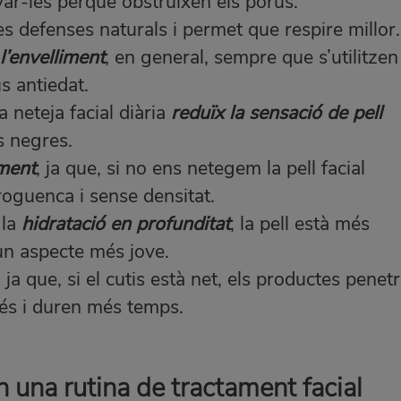
evar-les perquè obstruïxen els porus.
s defenses naturals i permet que respire millor.
l’envelliment
, en general, sempre que s’utilitzen
s antiedat.
 neteja facial diària
reduïx la sensació de pell
s negres.
ament
, ja que, si no ens netegem la pell facial
oguenca i sense densitat.
 la
hidratació en profunditat
, la pell està més
 un aspecte més jove.
, ja que, si el cutis està net, els productes penet
 més i duren més temps.
 una rutina de tractament facial