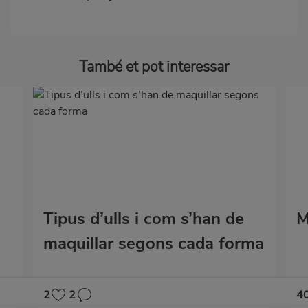
També et pot interessar
Tipus d’ulls i com s’han de
M
maquillar segons cada forma
2
2
4