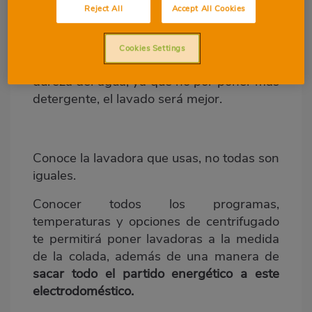
Otra de las cuestiones a tener en cuenta y
Reject All
Accept All Cookies
que suele ser un fallo generalizado es que
es importante seguir las instrucciones de
Cookies Settings
los fabricantes en cuanto a cantidades y
dureza del agua, ya que no por poner más
detergente, el lavado será mejor.
Conoce la lavadora que usas, no todas son
iguales.
Conocer todos los programas,
temperaturas y opciones de centrifugado
te permitirá poner lavadoras a la medida
de la colada, además de una manera de
sacar todo el partido energético a este
electrodoméstico.