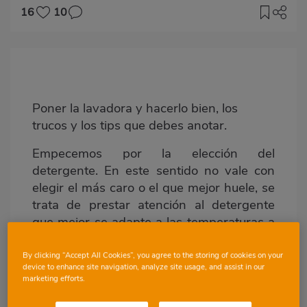
16
10
Imagen
destacada
Body
Poner la lavadora y hacerlo bien, los
trucos y los tips que debes anotar.
Empecemos por la elección del
detergente. En este sentido no vale con
elegir el más caro o el que mejor huele, se
trata de prestar atención al detergente
que mejor se adapte a las temperaturas a
las que usamos la lavadora con el fin de
que se disuelva.
By clicking “Accept All Cookies”, you agree to the storing of cookies on your
device to enhance site navigation, analyze site usage, and assist in our
marketing efforts.
Si eres de los que suelen lavar con agua
fría, el mejor
detergente será el líquido
.