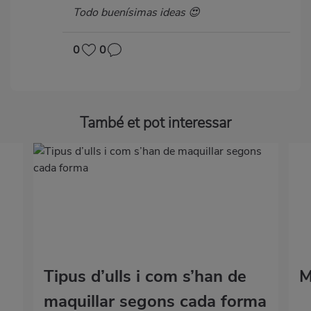
Todo buenísimas ideas 😍
0
0
També et pot interessar
Tipus d’ulls i com s’han de
M
maquillar segons cada forma