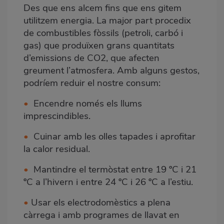
Des que ens alcem fins que ens gitem
utilitzem energia. La major part procedix
de combustibles fòssils (petroli, carbó i
gas) que produïxen grans quantitats
d’emissions de CO2, que afecten
greument l’atmosfera. Amb alguns gestos,
podríem reduir el nostre consum:
•
Encendre només els llums
imprescindibles.
•
Cuinar amb les olles tapades i aprofitar
la calor residual.
•
Mantindre el termòstat entre 19 ºC i 21
ºC a l’hivern i entre 24 ºC i 26 ºC a l’estiu.
•
Usar els electrodomèstics a plena
càrrega i amb programes de llavat en