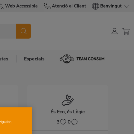
Web Accessible
Atenció al Client
Benvingut
stes
Especials
Team Consum
És Eco, és Lògic
3
0
vigation,