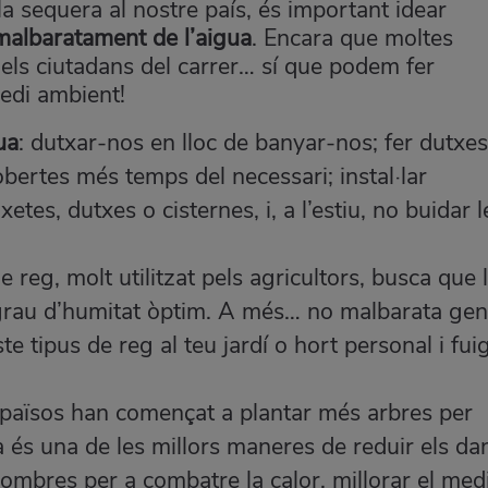
la sequera al nostre país, és important idear
malbaratament de l’aigua
. Encara que moltes
dels ciutadans del carrer… sí que podem fer
medi ambient!
ua
: dutxar-nos en lloc de banyar-nos; fer dutxes
obertes més temps del necessari; instal·lar
etes, dutxes o cisternes, i, a l’estiu, no buidar l
de reg, molt utilitzat pels agricultors, busca que 
u grau d’humitat òptim. A més… no malbarata ge
e tipus de reg al teu jardí o hort personal i fui
 països han començat a plantar més arbres per
a és una de les millors maneres de reduir els da
ombres per a combatre la calor, millorar el med