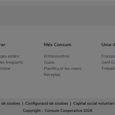
ar
Més Consum
Unix-
ges estalvi
Entrenosotros
Franquí
es freqüents
Guies
Gent 
Online
Planifica el teu menú
Treball
Receptes
a de cookies
|
Configuració de cookies
|
Capital social voluntari
Copyright - Consum Cooperativa 2026