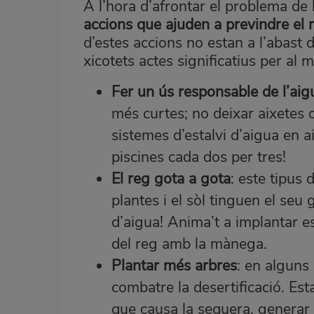
A l’hora d’afrontar el problema de 
accions que ajuden a previndre el 
d’estes accions no estan a l’abast 
xicotets actes significatius per al 
Fer un ús responsable de l’aig
més curtes; no deixar aixetes 
sistemes d’estalvi d’aigua en aix
piscines cada dos per tres!
El reg gota a gota
: este tipus 
plantes i el sòl tinguen el se
d’aigua! Anima’t a implantar est
del reg amb la mànega.
Plantar més arbres
: en alguns
combatre la desertificació. Est
que causa la sequera, generar 