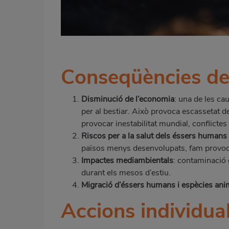
Conseqüències de
Disminució de l’economia
: una de les ca
per al bestiar. Això provoca escassetat de
provocar inestabilitat mundial, conflictes
Riscos per a la salut dels éssers humans 
països menys desenvolupats, fam provoca
Impactes mediambientals
: contaminació 
durant els mesos d’estiu.
Migració d’éssers humans i espècies ani
Accions individua