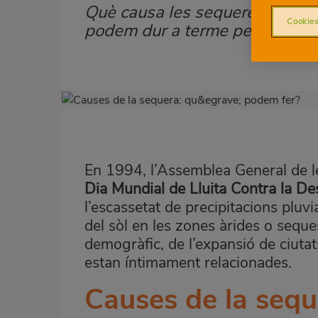
Què causa les sequeres a Espa
Subtítulo
Cookies
podem dur a terme per a ajudar
Imagen
destacada
Body
En 1994, l’Assemblea General de l
Dia Mundial de Lluita Contra la Des
l’escassetat de precipitacions pluvi
del sòl en les zones àrides o seque
demogràfic, de l’expansió de ciutat
estan íntimament relacionades.
Causes de la sequ