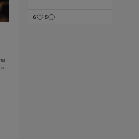
6
5
res
pot