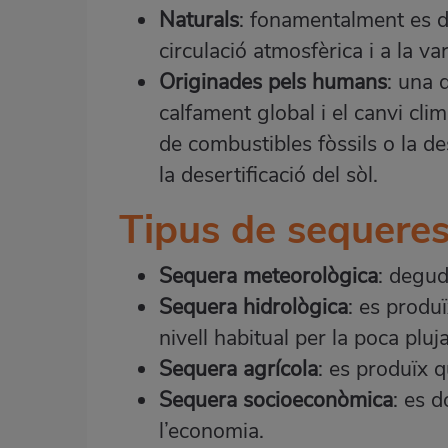
Naturals
: fonamentalment es d
circulació atmosfèrica i a la vari
Originades pels humans
: una 
calfament global i el
canvi clim
de combustibles fòssils o la de
la desertificació del sòl.
Tipus de sequere
Sequera meteorològica
: degud
Sequera hidrològica
: es produ
nivell habitual per la poca pluja
Sequera agrícola
: es produïx q
Sequera socioeconòmica
: es 
l’economia.