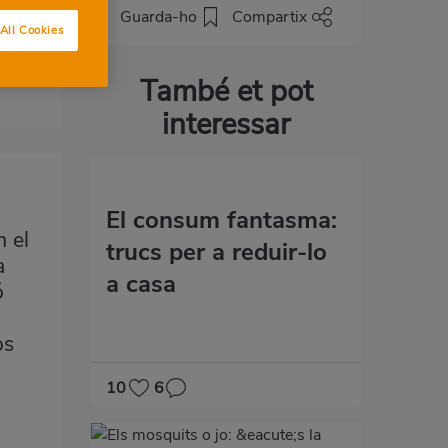
Guarda-ho
Compartix
All Cookies
També et pot
interessar
El consum fantasma:
 el
trucs per a reduir-lo
a
a casa
ó
os
10
6