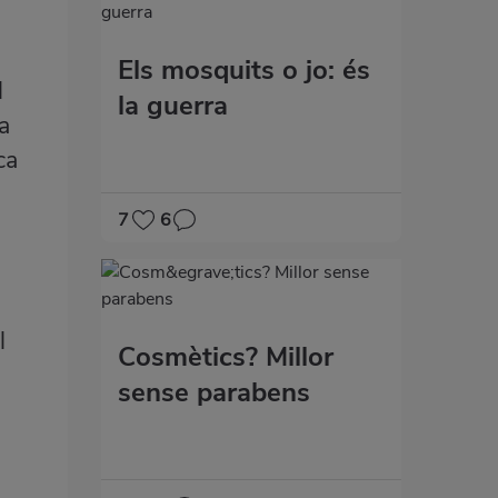
Els mosquits o jo: és
l
la guerra
a
ca
7
6
l
Cosmètics? Millor
sense parabens