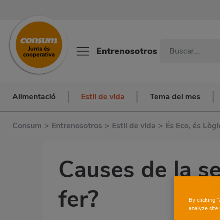
Entrenosotros
Alimentació
Estil de vida
Tema del mes
Consum
>
Entrenosotros
>
Estil de vida
>
És Eco, és Lògi
Causes de la s
fer?
By clicking 
analyze site 