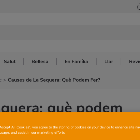
Salut
Bellesa
En Família
Llar
Revi
c
>
Causes de La Sequera: Què Podem Fer?
equera: què podem
“Accept All Cookies”, you agree to the storing of cookies on your device to enhance site na
usage, and assist in our marketing efforts.