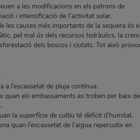
euen a les modificacions en els patrons de
ació i intensificació de l’activitat solar.
de les causes més importants de la sequera és e
àtic
, pel mal ús dels recursos hidràulics, la crem
sforestació dels boscos i ciutats. Tot això provo
s
a a l’escassetat de pluja contínua.
ïx quan els embassaments es troben per baix de
.
uan la superfície de cultiu té dèficit d’humitat.
dona quan l’escassetat de l’aigua repercutix en