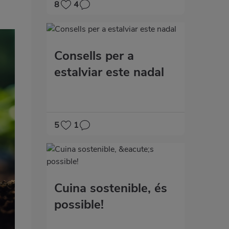
8
4
Consells per a
estalviar este nadal
5
1
Cuina sostenible, és
possible!