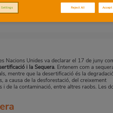
nya i al món? Quines accions individuals
 Settings
Reject All
Accept 
? Descobrix tot el que n’has de saber.
es Nacions Unides va declarar el 17 de juny com
ertificació i la Sequera
. Entenem com a sequer
als, mentre que la desertificació és la degradaci
s, a causa de la desforestació, del creixement
s i de la contaminació, entre altres raobs. Les d
era