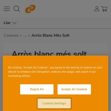
Llar
Consum
>
...
>
Arròs Blanc Més Solt
Arròs blanc més solt
per Adela Latorre
Subtítulo
By clicking “Accept All Cookies”, you agree to the storing of cookies on your
device to enhance site navigation, analyze site usage, and assist in our
marketing efforts.
2
0
Reject All
Accept All Cookies
Imagen
destacada
Cookies Settings
Si quan fas arròs a la cubana o ensalades
Body