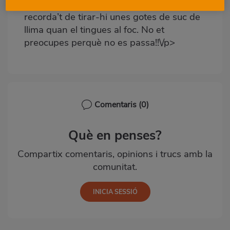
vols que l’arròs es quede més solt,
recorda’t de tirar-hi unes gotes de suc de
llima quan el tingues al foc. No et
preocupes perquè no es passa!!\/p>
Comentaris
(0)
Què en penses?
Compartix comentaris, opinions i trucs amb la
comunitat.